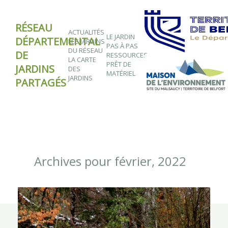
RÉSEAU
ACTUALITÉS
LE JARDIN
DÉPARTEMENTAL
LES JARDINS
PAS À PAS
DU RÉSEAU
DE
RESSOURCES
LA CARTE
PRÊT DE
JARDINS
DES
MATÉRIEL
JARDINS
PARTAGÉS
Archives pour février, 2022