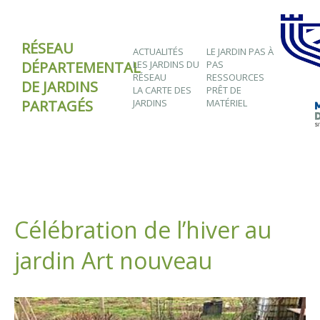
RÉSEAU
ACTUALITÉS
LE JARDIN PAS À
DÉPARTEMENTAL
LES JARDINS DU
PAS
RÉSEAU
RESSOURCES
DE JARDINS
LA CARTE DES
PRÊT DE
PARTAGÉS
JARDINS
MATÉRIEL
Célébration de l’hiver au
jardin Art nouveau